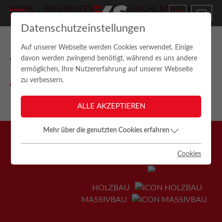
HOME
REFERENZEN
ÖFFENTLICHE BAUTEN
IT
HAUS DR. RUDOLF V. KEMPTER
Datenschutzeinstellungen
HAUS RUDOLF V. KEMPTER,
Auf unserer Webseite werden Cookies verwendet. Einige
davon werden zwingend benötigt, während es uns andere
WELSBERG
ermöglichen, Ihre Nutzererfahrung auf unserer Webseite
zu verbessern.
ALLE AKZEPTIEREN
Mehr über die genutzten Cookies erfahren
Cookies
HOLZBAU
MASSIVBAU