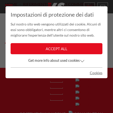
HOME
RIFERIMENTI
EDIFICI COMMERCIALI
DE
LATTERIA TRE CIME MONDOLATTE
Impostazioni di protezione dei dati
LATTERIA TRE CIME
Sul nostro sito web vengono utilizzati dei cookie. Alcuni di
essi sono obbligatori, mentre altri ci consentono di
MONDOLATTE, DOBBIACO
migliorare l'esperienza dell'utente sul nostro sito web.
ACCEPT ALL
Get more info about used cookies
Cookies